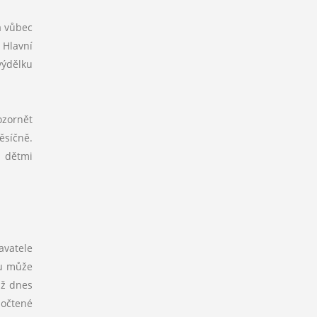
a vůbec
 Hlavní
výdělku
ozornět
ěsíčně.
s dětmi
avatele
mu může
už dnes
počtené