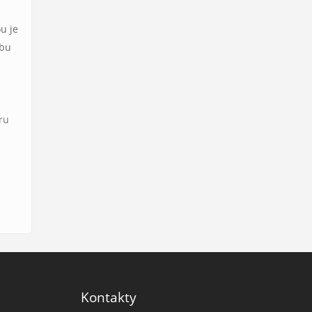
u je
ebu
tru
Kontakty