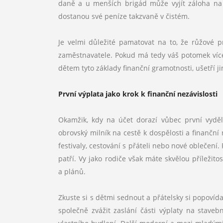
daně a u menších brigád může vyjít záloha na
dostanou své peníze takzvaně v čistém.
Je velmi důležité pamatovat na to, že růžové
zaměstnavatele. Pokud má tedy váš potomek více 
dětem tyto základy finanční gramotnosti, ušetří 
První výplata jako krok k finanční nezávislosti
Okamžik, kdy na účet dorazí vůbec první vydě
obrovský milník na cestě k dospělosti a finanční 
festivaly, cestování s přáteli nebo nové oblečen
patří. Vy jako rodiče však máte skvělou příležit
a plánů.
Zkuste si s dětmi sednout a přátelsky si popoví
společně zvážit zaslání části výplaty na staveb