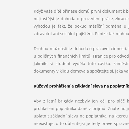
Když vaše dítě přinese domů první dokument k br
nejčastější je dohoda o provedení práce, zkráce
výhodou je fakt, že pokud měsíční odměna u 
zdravotní ani sociální pojištění. Peníze tak mo
Druhou možností je dohoda o pracovní činnosti, 
u odlišných finančních limitů. Hranice pro odvo
Jakmile si student vydělá tuto částku, zaměs
dokumenty v klidu domova a spočítejte si, jaká v
Růžové prohlášení a základní sleva na poplatní
Aby z letní brigády nezbyly jen oči pro pláč 
prohlášení poplatníka daně z příjmů. Znáte ho 
uplatnit základní slevu na poplatníka, na ktero
neexistuje, o to důležitější je tedy právě sprá