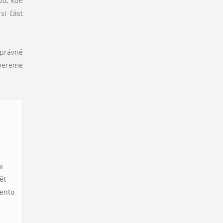
dů, kde
si část
správně
ybereme
i
ět
Tento