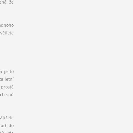
ená, že
jednoho
větlete
a je to
a letní
 prostě
ích snů
 Můžete
tart do