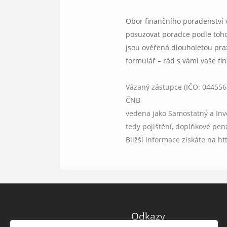
Obor finančního poradenství 
posuzovat poradce podle toho
jsou ověřená dlouholetou praxí
formulář – rád s vámi vaše f
Vázaný zástupce (IČO: 04455665
ČNB
vedena jako Samostatný a Inv
tedy pojištění, doplňkové penzi
Bližší informace získáte na ht
Odkazy