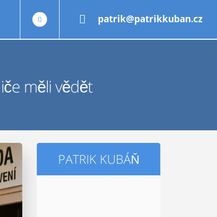
patrik@patrikkuban.cz
diče měli vědět
PATRIK KUBÁŇ