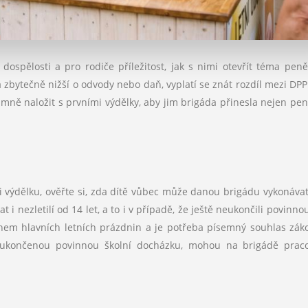
 dospělosti a pro rodiče příležitost, jak s nimi otevřít téma peně
 zbytečně nižší o odvody nebo daň, vyplatí se znát rozdíl mezi DPP
mně naložit s prvními výdělky, aby jim brigáda přinesla nejen pení
i výdělku, ověřte si, zda dítě vůbec může danou brigádu vykonávat
 nezletilí od 14 let, a to i v případě, že ještě neukončili povinnou
ěhem hlavních letních prázdnin a je potřeba písemný souhlas zá
jí ukončenou povinnou školní docházku, mohou na brigádě prac