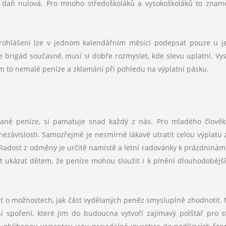
 daň nulová. Pro mnoho středoškoláků a vysokoškoláků to znam
 prohlášení lze v jednom kalendářním měsíci podepsat pouze u 
brigád současně, musí si dobře rozmyslet, kde slevu uplatní. Vys
jim to nemalé peníze a zklamání při pohledu na výplatní pásku.
lané peníze, si pamatuje snad každý z nás. Pro mladého člověk
nezávislosti. Samozřejmě je nesmírně lákavé utratit celou výplatu z
í. Radost z odměny je určitě namístě a letní radovánky k prázdninám
ost ukázat dětem, že peníze mohou sloužit i k plnění dlouhodobějš
dat o možnostech, jak část vydělaných peněz smysluplně zhodnotit.
ní spoření, které jim do budoucna vytvoří zajímavý polštář pro s