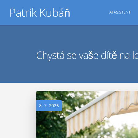
Patrik Kubáň
AI ASISTENT
Chystá se vaše dítě na l
8. 7. 2026