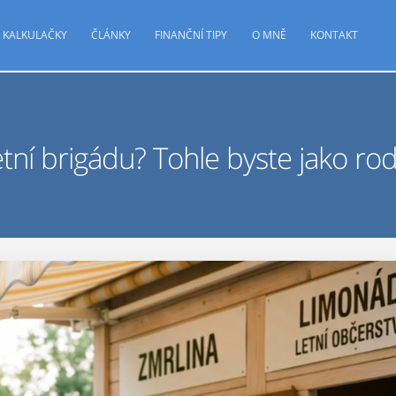
KALKULAČKY
ČLÁNKY
FINANČNÍ TIPY
O MNĚ
KONTAKT
etní brigádu? Tohle byste jako ro