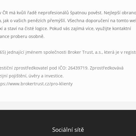
v ČR má kvůli řadě neprofesionálů špatnou pověst. Nejlepší obrano
, jak o vašich penězích přemýšlí. Všechna doporučení na tomto w
 a staví na čisté logice. Pokud vás zajímá více, využijte kontaktní
inance proberu osobně.
) jednající jménem společnosti Broker Trust, a.s., která je v regis
estiční zprostředkovatel pod IČO: 26439719. Zprostředkovává
jní pojištění, úvěry a investice.
tps://www.brokertrust.cz/pro-klienty
Sociální sítě