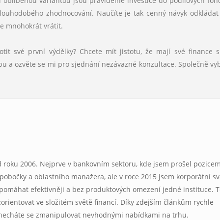
 oblíbenou variantou jsou pravidelné investice do podílových fon
louhodobého zhodnocování. Naučíte je tak cenný návyk odkládat 
e mnohokrát vrátit.
tit své první výdělky? Chcete mít jistotu, že mají své finance 
bu a ozvěte se mi pro sjednání nezávazné konzultace. Společně v
d roku 2006. Nejprve v bankovním sektoru, kde jsem prošel pozicem
obočky a oblastního manažera, ale v roce 2015 jsem korporátní sv
 pomáhat efektivněji a bez produktových omezení jedné instituce. 
ientovat ve složitém světě financí. Díky zdejším článkům rychle
enecháte se zmanipulovat nevhodnými nabídkami na trhu.