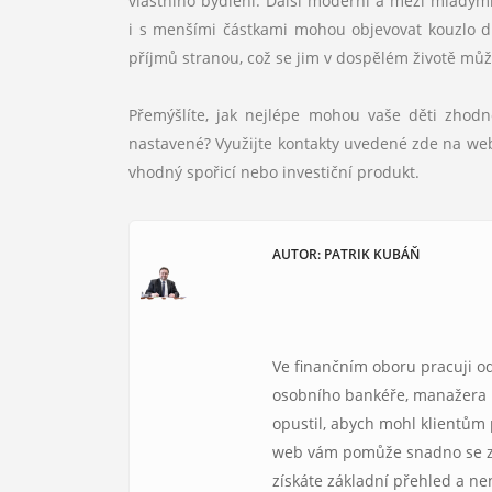
vlastního bydlení. Další moderní a mezi mladými
i s menšími částkami mohou objevovat kouzlo d
příjmů stranou, což se jim v dospělém životě můž
Přemýšlíte, jak nejlépe mohou vaše děti zhodno
nastavené? Využijte kontakty uvedené zde na we
vhodný spořicí nebo investiční produkt.
AUTOR: PATRIK KUBÁŇ
Ve finančním oboru pracuji o
osobního bankéře, manažera p
opustil, abych mohl klientům
web vám pomůže snadno se zor
získáte základní přehled a n