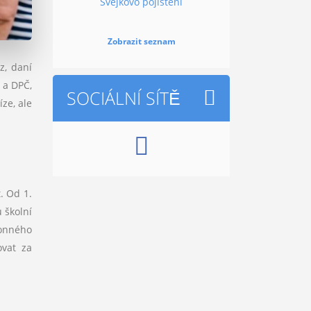
Švejkovo pojištění
Zobrazit seznam
z, daní
 a DPČ,
SOCIÁLNÍ SÍTĚ
ze, ale
. Od 1.
 školní
konného
ovat za