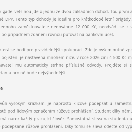
igádě, většinou jde o jednu ze dvou základních dohod. Tou první 
ně DPP. Tento typ dohody je ideální pro krátkodobé letní brigády.
jednoho zaměstnavatele nedosáhne 12 000 Kč, neodvádí se z 
hou po případném zdanění rovnou putovat na bankovní účet.
která se hodí pro pravidelnější spolupráci. Zde je ovšem nutné zp
d pojištění je nastavena mnohem níže, v roce 2026 činí 4 500 Kč m
tnavatel mu automaticky strhne příslušné odvody. Projděte si 
arianta pro ně bude nejvýhodnější.
ka
kvůli vysokým srážkám, je naprosto klíčové podepsat u zaměstn
jistě pod lidovým označením růžové prohlášení. Student díky ně
u má nárok každý pracující člověk. Samostatná sleva na studenta 
vně podepsané růžové prohlášení. Díky tomu se sleva odečte od vy