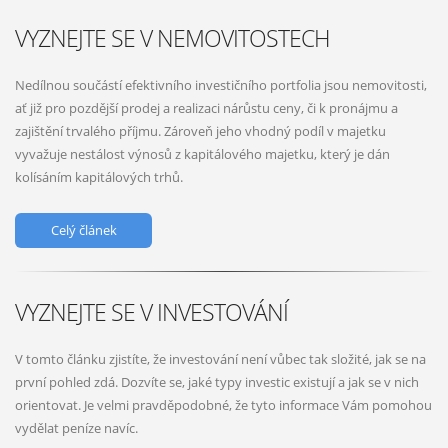
VYZNEJTE SE V NEMOVITOSTECH
Nedílnou součástí efektivního investičního portfolia jsou nemovitosti,
ať již pro pozdější prodej a realizaci nárůstu ceny, či k pronájmu a
zajištění trvalého příjmu. Zároveň jeho vhodný podíl v majetku
vyvažuje nestálost výnosů z kapitálového majetku, který je dán
kolísáním kapitálových trhů.
Celý článek
VYZNEJTE SE V INVESTOVÁNÍ
V tomto článku zjistíte, že investování není vůbec tak složité, jak se na
první pohled zdá. Dozvíte se, jaké typy investic existují a jak se v nich
orientovat. Je velmi pravděpodobné, že tyto informace Vám pomohou
vydělat peníze navíc.