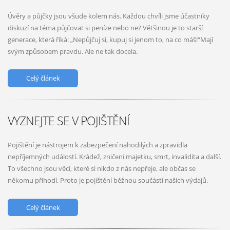
Úvěry a půjčky jsou všude kolem nás. Každou chvíli jsme účastníky
diskuzí na téma půjčovat si peníze nebo ne? Většinou je to starší
generace, která říká: „Nepůjčuj si, kupuj si jenom to, na co máš!“Mají
svým způsobem pravdu. Ale ne tak docela.
Celý článek
VYZNEJTE SE V POJIŠTĚNÍ
Pojištění je nástrojem k zabezpečení nahodilých a zpravidla
nepříjemných událostí. Krádež, zničení majetku, smrt, invalidita a další.
To všechno jsou věci, které si nikdo z nás nepřeje, ale občas se
někomu přihodí. Proto je pojištění běžnou součástí našich výdajů.
Celý článek