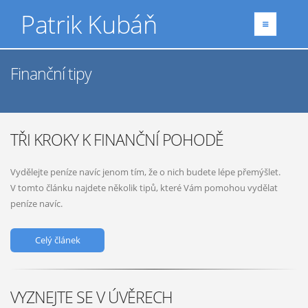
Patrik Kubáň
Finanční tipy
TŘI KROKY K FINANČNÍ POHODĚ
Vydělejte peníze navíc jenom tím, že o nich budete lépe přemýšlet.
V tomto článku najdete několik tipů, které Vám pomohou vydělat
peníze navíc.
Celý článek
VYZNEJTE SE V ÚVĚRECH