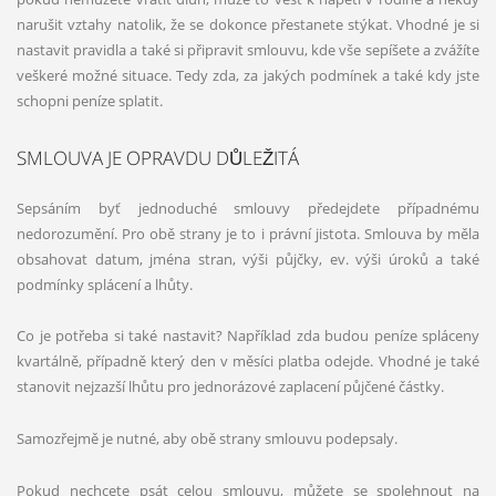
narušit vztahy natolik, že se dokonce přestanete stýkat. Vhodné je si
nastavit pravidla a také si připravit smlouvu, kde vše sepíšete a zvážíte
veškeré možné situace. Tedy zda, za jakých podmínek a také kdy jste
schopni peníze splatit.
SMLOUVA JE OPRAVDU DŮLEŽITÁ
Sepsáním byť jednoduché smlouvy předejdete případnému
nedorozumění. Pro obě strany je to i právní jistota. Smlouva by měla
obsahovat datum, jména stran, výši půjčky, ev. výši úroků a také
podmínky splácení a lhůty.
Co je potřeba si také nastavit? Například zda budou peníze spláceny
kvartálně, případně který den v měsíci platba odejde. Vhodné je také
stanovit nejzazší lhůtu pro jednorázové zaplacení půjčené částky.
Samozřejmě je nutné, aby obě strany smlouvu podepsaly.
Pokud nechcete psát celou smlouvu, můžete se spolehnout na