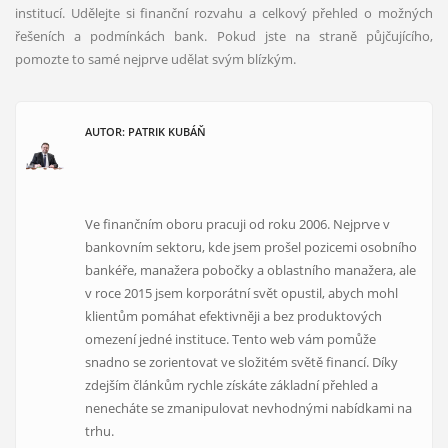
institucí. Udělejte si finanční rozvahu a celkový přehled o možných
řešeních a podmínkách bank. Pokud jste na straně půjčujícího,
pomozte to samé nejprve udělat svým blízkým.
AUTOR: PATRIK KUBÁŇ
Ve finančním oboru pracuji od roku 2006. Nejprve v
bankovním sektoru, kde jsem prošel pozicemi osobního
bankéře, manažera pobočky a oblastního manažera, ale
v roce 2015 jsem korporátní svět opustil, abych mohl
klientům pomáhat efektivněji a bez produktových
omezení jedné instituce. Tento web vám pomůže
snadno se zorientovat ve složitém světě financí. Díky
zdejším článkům rychle získáte základní přehled a
nenecháte se zmanipulovat nevhodnými nabídkami na
trhu.