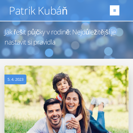
Patrik Kubáň
Jak řešit půjčky v rodině: Nejdůležitější je
nastavit si pravidla
5. 4. 2023