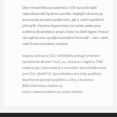
Obor finančního poradenství v ČR má kvůli řadě
neprofesionálů špatnou pověst. Nejlepší obranou je
posuzovat poradce podle toho, jak o vašich penězích
přemýšlí. Všechna doporučení na tomto webu jsou
ověřená dlouholetou praxí a staví na čisté logice. Pokud
vás zajímá více, využijte kontaktní formulář – rád s vámi
vaše finance proberu osobně.
Vázaný zástupce (IČO: 04455665) jednající jménem
společnosti Broker Trust, a.s., která je v registru ČNB
vedena jako Samostatný a Investiční zprostředkovatel
pod IČO: 26439719. Zprostředkovává tedy pojištění,
doplňkové penzijní pojištění, úvěry a investice.
Bližší informace získáte na
https://www.brokertrust.cz/pro-klienty