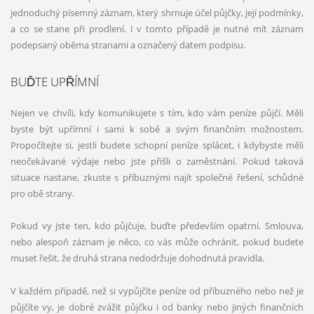
jednoduchý písemný záznam, který shrnuje účel půjčky, její podmínky,
a co se stane při prodlení. I v tomto případě je nutné mít záznam
podepsaný oběma stranami a označený datem podpisu.
BUĎTE UPŘÍMNÍ
Nejen ve chvíli, kdy komunikujete s tím, kdo vám peníze půjčí. Měli
byste být upřímní i sami k sobě a svým finančním možnostem.
Propočítejte si, jestli budete schopní peníze splácet, i kdybyste měli
neočekávané výdaje nebo jste přišli o zaměstnání. Pokud taková
situace nastane, zkuste s příbuznými najít společné řešení, schůdné
pro obě strany.
Pokud vy jste ten, kdo půjčuje, buďte především opatrní. Smlouva,
nebo alespoň záznam je něco, co vás může ochránit, pokud budete
muset řešit, že druhá strana nedodržuje dohodnutá pravidla.
V každém případě, než si vypůjčíte peníze od příbuzného nebo než je
půjčíte vy, je dobré zvážit půjčku i od banky nebo jiných finančních