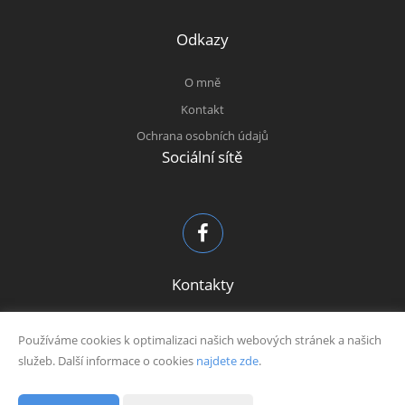
Odkazy
O mně
Kontakt
Ochrana osobních údajů
Sociální sítě
Kontakty
patrik@patrikkuban.cz
Používáme cookies k optimalizaci našich webových stránek a našich
606 605 739
služeb. Další informace o cookies
najdete zde
.
IČO: 04455665
Fyzická osoba zapsaná v živnostenském rejstříku