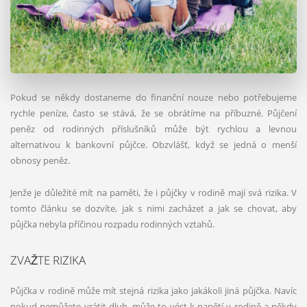
Pokud se někdy dostaneme do finanční nouze nebo potřebujeme
rychle peníze, často se stává, že se obrátíme na příbuzné. Půjčení
peněz od rodinných příslušníků může být rychlou a levnou
alternativou k bankovní půjčce. Obzvlášť, když se jedná o menší
obnosy peněz.
Jenže je důležité mít na paměti, že i půjčky v rodině mají svá rizika. V
tomto článku se dozvíte, jak s nimi zacházet a jak se chovat, aby
půjčka nebyla příčinou rozpadu rodinných vztahů.
ZVAŽTE RIZIKA
Půjčka v rodině může mít stejná rizika jako jakákoli jiná půjčka. Navíc
pokud nemůžete vrátit dluh, může to vést k napětí v rodině a někdy