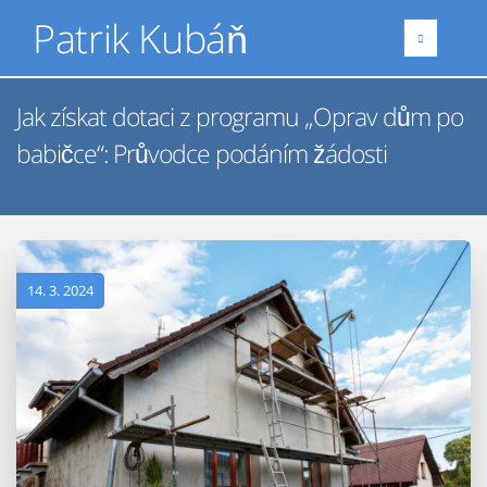
Patrik Kubáň
Jak získat dotaci z programu „Oprav dům po
babičce“: Průvodce podáním žádosti
14. 3. 2024