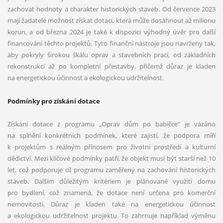
zachovat hodnoty a charakter historických staveb. Od července 2023
mají žadatelé možnost získat dotaci, která může dosáhnout až milionu
korun, a od března 2024 je také k dispozici výhodný úvěr pro další
financování těchto projektů. Tyto finanční nástroje jsou navrženy tak,
aby pokryly širokou škálu oprav a stavebních prací, od základních
rekonstrukcí až po kompletní přestavby, přičemž důraz je kladen
na energetickou účinnost a ekologickou udržitelnost.
Podmínky pro získání dotace
Získání dotace z programu „Oprav dům po babičce“ je vázáno
na splnění konkrétních podmínek, které zajistí, že podpora míří
k projektům s reálným přínosem pro životní prostředí a kulturní
dědictví. Mezi klíčové podmínky patří, že objekt musí být starší než 10
let, což podporuje cíl programu zaměřený na zachování historických
staveb. Dalším důležitým kritériem je plánované využití domu
pro bydlení, což znamená, že dotace není určena pro komerční
nemovitosti. Důraz je kladen také na energetickou účinnost
a ekologickou udržitelnost projektu. To zahrnuje například výměnu