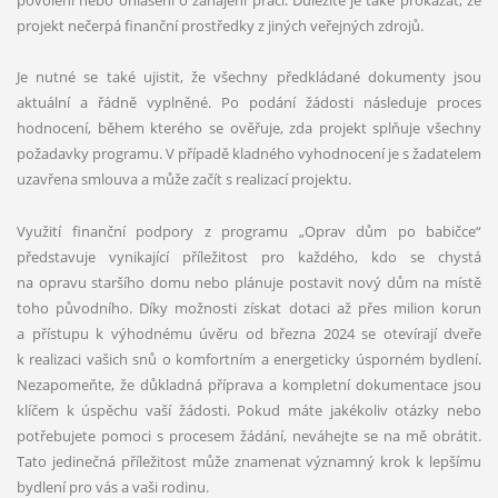
projekt nečerpá finanční prostředky z jiných veřejných zdrojů.
Je nutné se také ujistit, že všechny předkládané dokumenty jsou
aktuální a řádně vyplněné. Po podání žádosti následuje proces
hodnocení, během kterého se ověřuje, zda projekt splňuje všechny
požadavky programu. V případě kladného vyhodnocení je s žadatelem
uzavřena smlouva a může začít s realizací projektu.
Využití finanční podpory z programu „Oprav dům po babičce“
představuje vynikající příležitost pro každého, kdo se chystá
na opravu staršího domu nebo plánuje postavit nový dům na místě
toho původního. Díky možnosti získat dotaci až přes milion korun
a přístupu k výhodnému úvěru od března 2024 se otevírají dveře
k realizaci vašich snů o komfortním a energeticky úsporném bydlení.
Nezapomeňte, že důkladná příprava a kompletní dokumentace jsou
klíčem k úspěchu vaší žádosti. Pokud máte jakékoliv otázky nebo
potřebujete pomoci s procesem žádání, neváhejte se na mě obrátit.
Tato jedinečná příležitost může znamenat významný krok k lepšímu
bydlení pro vás a vaši rodinu.