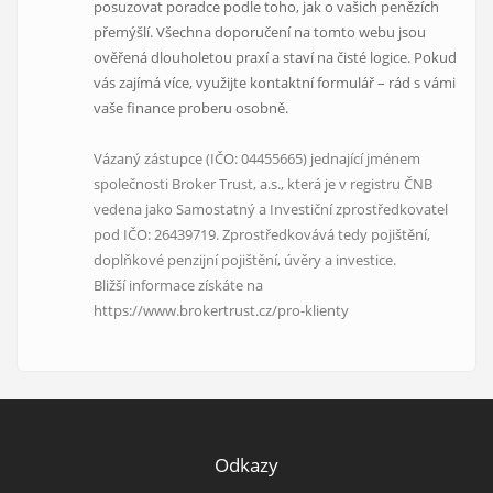
posuzovat poradce podle toho, jak o vašich penězích
přemýšlí. Všechna doporučení na tomto webu jsou
ověřená dlouholetou praxí a staví na čisté logice. Pokud
vás zajímá více, využijte kontaktní formulář – rád s vámi
vaše finance proberu osobně.
Vázaný zástupce (IČO: 04455665) jednající jménem
společnosti Broker Trust, a.s., která je v registru ČNB
vedena jako Samostatný a Investiční zprostředkovatel
pod IČO: 26439719. Zprostředkovává tedy pojištění,
doplňkové penzijní pojištění, úvěry a investice.
Bližší informace získáte na
https://www.brokertrust.cz/pro-klienty
Odkazy