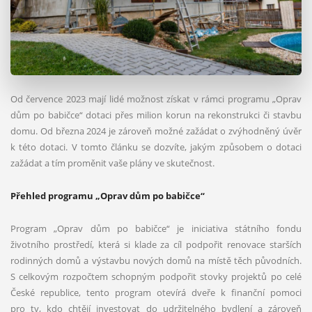
Od července 2023 mají lidé možnost získat v rámci programu „Oprav
dům po babičce“ dotaci přes milion korun na rekonstrukci či stavbu
domu. Od března 2024 je zároveň možné zažádat o zvýhodněný úvěr
k této dotaci. V tomto článku se dozvíte, jakým způsobem o dotaci
zažádat a tím proměnit vaše plány ve skutečnost.
Přehled programu „Oprav dům po babičce“
Program „Oprav dům po babičce“ je iniciativa státního fondu
životního prostředí, která si klade za cíl podpořit renovace starších
rodinných domů a výstavbu nových domů na místě těch původních.
S celkovým rozpočtem schopným podpořit stovky projektů po celé
České republice, tento program otevírá dveře k finanční pomoci
pro ty, kdo chtějí investovat do udržitelného bydlení a zároveň