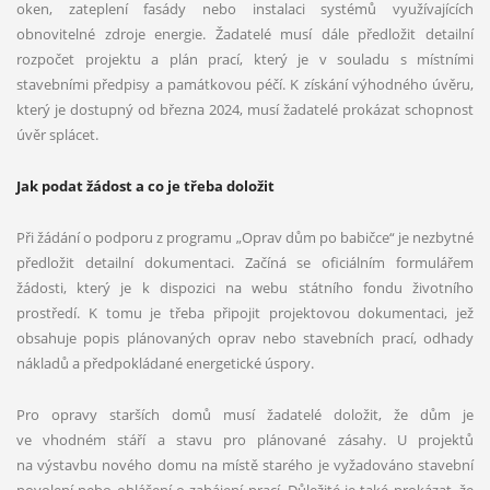
oken, zateplení fasády nebo instalaci systémů využívajících
obnovitelné zdroje energie. Žadatelé musí dále předložit detailní
rozpočet projektu a plán prací, který je v souladu s místními
stavebními předpisy a památkovou péčí. K získání výhodného úvěru,
který je dostupný od března 2024, musí žadatelé prokázat schopnost
úvěr splácet.
Jak podat žádost a co je třeba doložit
Při žádání o podporu z programu „Oprav dům po babičce“ je nezbytné
předložit detailní dokumentaci. Začíná se oficiálním formulářem
žádosti, který je k dispozici na webu státního fondu životního
prostředí. K tomu je třeba připojit projektovou dokumentaci, jež
obsahuje popis plánovaných oprav nebo stavebních prací, odhady
nákladů a předpokládané energetické úspory.
Pro opravy starších domů musí žadatelé doložit, že dům je
ve vhodném stáří a stavu pro plánované zásahy. U projektů
na výstavbu nového domu na místě starého je vyžadováno stavební
povolení nebo ohlášení o zahájení prací. Důležité je také prokázat, že