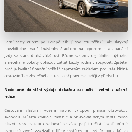
Letní cesty autem po Evropě slibují spoustu zážitků, ale skrývají
i neviditelné finanční nástrahy. Stačí drobná nepozornost a z banální
jízdy se stane drahá záležitost. Různé systémy digitálního mýtného
a nečekané pokuty dokážou zatížit každý rodinný rozpočet. Zjistěte,
proč je kvalitní finanční polštář naprostým základem pro vaše klidné
cestování bez zbytečného stresu a připravte se raději v předstihu.
Nečekané dálniční výdaje dokážou zaskočit i velmi zkušené
řidiče
Cestování vlastním vozem napříč Evropou přináší obrovskou
svobodu. Můžete kdekoliv zastavit a objevovat skrytá místa mimo
hlavní trasy. S touto volností se však pojí i určitá úskalí. Různé
evropské země využívají odlišné systémy pro výběr poplatků za