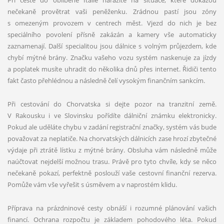
Při cestě do oblíbené Itálie narazíte na situace, které dokážou
nečekaně provětrat vaši peněženku. Zrádnou pastí jsou zóny
s omezeným provozem v centrech měst. Vjezd do nich je bez
speciálního povolení přísně zakázán a kamery vše automaticky
zaznamenají. Další specialitou jsou dálnice s volným průjezdem, kde
chybí mýtné brány. Značku vašeho vozu systém naskenuje za jízdy
a poplatek musíte uhradit do několika dnů přes internet. Řidiči tento
fakt často přehlédnou a následně čelí vysokým finančním sankcím.
Při cestování do Chorvatska si dejte pozor na tranzitní země.
V Rakousku i ve Slovinsku pořídíte dálniční známku elektronicky.
Pokud ale uděláte chybu v zadání registrační značky, systém vás bude
považovat za neplatiče. Na chorvatských dálnicích zase hrozí zbytečné
výdaje při ztrátě lístku z mýtné brány. Obsluha vám následně může
naúčtovat nejdelší možnou trasu. Právě pro tyto chvíle, kdy se něco
nečekaně pokazí, perfektně poslouží vaše cestovní finanční rezerva.
Pomůže vám vše vyřešit s úsměvem a v naprostém klidu.
Příprava na prázdninové cesty obnáší i rozumné plánování vašich
financí. Ochrana rozpočtu je základem pohodového léta. Pokud