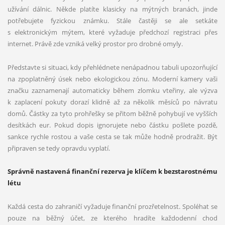
užívání dálnic. Někde platíte klasicky na mýtných branách, jinde
potřebujete fyzickou známku. Stále častěji se ale setkáte
s elektronickým mýtem, které vyžaduje předchozí registraci přes
internet. Právě zde vzniká velký prostor pro drobné omyly.
Představte si situaci, kdy přehlédnete nenápadnou tabuli upozorňující
na zpoplatněný úsek nebo ekologickou zónu. Moderní kamery vaši
značku zaznamenají automaticky během zlomku vteřiny, ale výzva
k zaplacení pokuty dorazí klidně až za několik měsíců po návratu
domů. Částky za tyto prohřešky se přitom běžně pohybují ve vyšších
desítkách eur. Pokud dopis ignorujete nebo částku pošlete pozdě,
sankce rychle rostou a vaše cesta se tak může hodně prodražit. Být
připraven se tedy opravdu vyplatí.
Správně nastavená finanční rezerva je klíčem k bezstarostnému
létu
Každá cesta do zahraničí vyžaduje finanční prozřetelnost. Spoléhat se
pouze na běžný účet, ze kterého hradíte každodenní chod