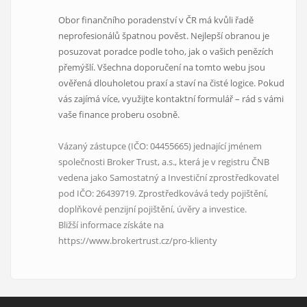
Obor finančního poradenství v ČR má kvůli řadě
neprofesionálů špatnou pověst. Nejlepší obranou je
posuzovat poradce podle toho, jak o vašich penězích
přemýšlí. Všechna doporučení na tomto webu jsou
ověřená dlouholetou praxí a staví na čisté logice. Pokud
vás zajímá více, využijte kontaktní formulář – rád s vámi
vaše finance proberu osobně.
Vázaný zástupce (IČO: 04455665) jednající jménem
společnosti Broker Trust, a.s., která je v registru ČNB
vedena jako Samostatný a Investiční zprostředkovatel
pod IČO: 26439719. Zprostředkovává tedy pojištění,
doplňkové penzijní pojištění, úvěry a investice.
Bližší informace získáte na
https://www.brokertrust.cz/pro-klienty