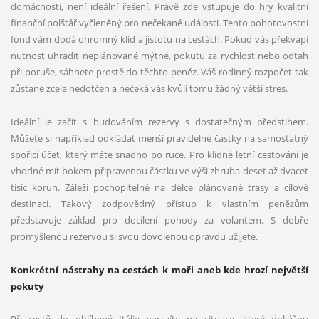
domácnosti, není ideální řešení. Právě zde vstupuje do hry kvalitní
finanční polštář vyčleněný pro nečekané události. Tento pohotovostní
fond vám dodá ohromný klid a jistotu na cestách. Pokud vás překvapí
nutnost uhradit neplánované mýtné, pokutu za rychlost nebo odtah
při poruše, sáhnete prostě do těchto peněz. Váš rodinný rozpočet tak
zůstane zcela nedotčen a nečeká vás kvůli tomu žádný větší stres.
Ideální je začít s budováním rezervy s dostatečným předstihem.
Můžete si například odkládat menší pravidelné částky na samostatný
spořicí účet, který máte snadno po ruce. Pro klidné letní cestování je
vhodné mít bokem připravenou částku ve výši zhruba deset až dvacet
tisíc korun. Záleží pochopitelně na délce plánované trasy a cílové
destinaci. Takový zodpovědný přístup k vlastním penězům
představuje základ pro docílení pohody za volantem. S dobře
promyšlenou rezervou si svou dovolenou opravdu užijete.
Konkrétní nástrahy na cestách k moři aneb kde hrozí největší
pokuty