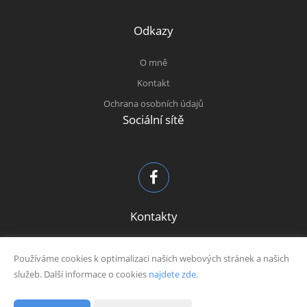
Odkazy
O mně
Kontakt
Ochrana osobních údajů
Sociální sítě
Kontakty
patrik@patrikkuban.cz
Používáme cookies k optimalizaci našich webových stránek a našich
606 605 739
služeb. Další informace o cookies
najdete zde
.
IČO: 04455665
Fyzická osoba zapsaná v živnostenském rejstříku