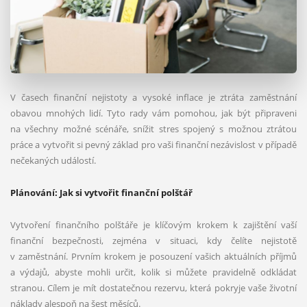
V časech finanční nejistoty a vysoké inflace je ztráta zaměstnání
obavou mnohých lidí. Tyto rady vám pomohou, jak být připraveni
na všechny možné scénáře, snížit stres spojený s možnou ztrátou
práce a vytvořit si pevný základ pro vaši finanční nezávislost v případě
nečekaných událostí.
Plánování: Jak si vytvořit finanční polštář
Vytvoření finančního polštáře je klíčovým krokem k zajištění vaší
finanční bezpečnosti, zejména v situaci, kdy čelíte nejistotě
v zaměstnání. Prvním krokem je posouzení vašich aktuálních příjmů
a výdajů, abyste mohli určit, kolik si můžete pravidelně odkládat
stranou. Cílem je mít dostatečnou rezervu, která pokryje vaše životní
náklady alespoň na šest měsíců.