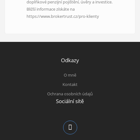
doplňkové penzijní pojištění, úvěry a investice.
Bližší informace získáte na
https://www.brokertrust.cz/pro-klienty
Odkazy
O mně
Kontakt
Ochrana osobních údajů
Sociální sítě