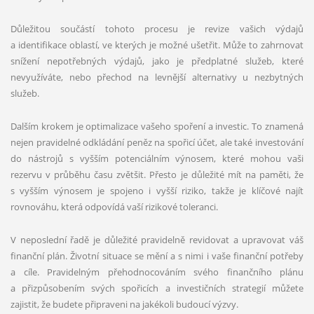
Důležitou součástí tohoto procesu je revize vašich výdajů
a identifikace oblastí, ve kterých je možné ušetřit. Může to zahrnovat
snížení nepotřebných výdajů, jako je předplatné služeb, které
nevyužíváte, nebo přechod na levnější alternativy u nezbytných
služeb.
Dalším krokem je optimalizace vašeho spoření a investic. To znamená
nejen pravidelné odkládání peněz na spořicí účet, ale také investování
do nástrojů s vyšším potenciálním výnosem, které mohou vaši
rezervu v průběhu času zvětšit. Přesto je důležité mít na paměti, že
s vyšším výnosem je spojeno i vyšší riziko, takže je klíčové najít
rovnováhu, která odpovídá vaší rizikové toleranci.
V neposlední řadě je důležité pravidelně revidovat a upravovat váš
finanční plán. Životní situace se mění a s nimi i vaše finanční potřeby
a cíle. Pravidelným přehodnocováním svého finančního plánu
a přizpůsobením svých spořicích a investičních strategií můžete
zajistit, že budete připraveni na jakékoli budoucí výzvy.