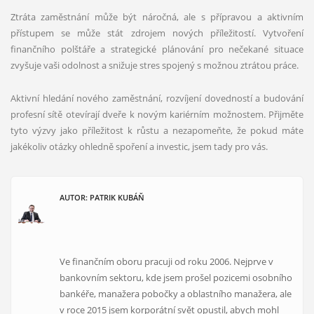
Ztráta zaměstnání může být náročná, ale s přípravou a aktivním
přístupem se může stát zdrojem nových příležitostí. Vytvoření
finančního polštáře a strategické plánování pro nečekané situace
zvyšuje vaši odolnost a snižuje stres spojený s možnou ztrátou práce.
Aktivní hledání nového zaměstnání, rozvíjení dovedností a budování
profesní sítě otevírají dveře k novým kariérním možnostem. Přijměte
tyto výzvy jako příležitost k růstu a nezapomeňte, že pokud máte
jakékoliv otázky ohledně spoření a investic, jsem tady pro vás.
AUTOR: PATRIK KUBÁŇ
Ve finančním oboru pracuji od roku 2006. Nejprve v
bankovním sektoru, kde jsem prošel pozicemi osobního
bankéře, manažera pobočky a oblastního manažera, ale
v roce 2015 jsem korporátní svět opustil, abych mohl