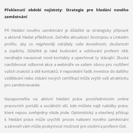
Překlenutí období nejistoty: Strategie pro hledání nového
zaměstnání
Při hledání nového zaměstnání je důležité se strategicky připravit
a aktivně hledat příležitosti. Začněte aktualizací životopisu a LinkedIn
profilu, aby co nejpřesněji odrážely vaše dovednosti, zkušenosti
a úspěchy. Důležité je také budování a udržování profesní sítě;
neváhejte navazovat nové kontakty a upevňovat ty stávající. Zkuste
navštěvovat odborné akce a webináře ve vašem oboru pro rozšíření
vašich znalostí a sítě kontaktů. V neposlední řadě, investice do dalšího
vzdělávání nebo získání nových certifikací může zvýšit vaši atraktivitu
pro zaměstnavatele.
Nezapomeňte na aktivní hledání práce prostřednictvím online
pracovních portálů a sociálních sítí, kde můžete najít nabídky práce,
které nejsou zveřejněny nikde jinde. Optimistický a otevřený přístup
k hledání práce může urychlit proces nalezení nového zaměstnání
a zároveň vám může poskytnout možnost pro osobní a profesní růst.